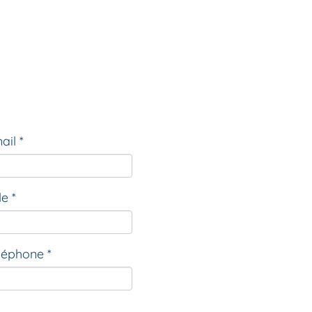
ail *
le *
léphone *