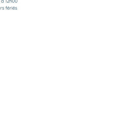
 à 12h00
s fériés