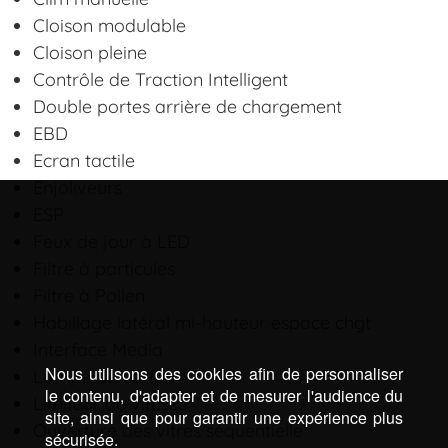
Cloison modulable
Cloison pleine
Contrôle de Traction Intelligent
Double portes arrière de chargement
EBD
Ecran tactile
Enjoliveurs
ESP
Feux de jour à LED
Filtre à particules
Filtre à Pollen
Habillage latéral mi-hauteur espace chgt
Interface Media
Nous utilisons des cookies afin de personnaliser
Lampe de coffre
le contenu, d'adapter et de mesurer l'audience du
Limiteur de vitesse
site, ainsi que pour garantir une expérience plus
Ouverture des vitres séquentielle
sécurisée.