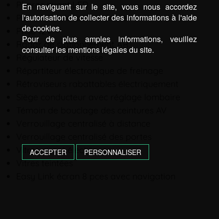
Phares avant LED
En naviguant sur le site, vous nous accordez
l'autorisation de collecter des informations à l'aide
Porte latérale arrière droite
de cookies.
Prise 12V
Pour de plus amples informations, veuillez
Radar de stationnement AR
consulter les mentions légales du site.
Régulateur de vitesse
Répartiteur électronique de freinage
Rétroviseurs rabattables électriquement
Siège conducteur avec réglage lombaire
Témoin de bouclage des ceintures AV
Verrouillage centralisé à distance
Verrouillage centralisé des portes
Vitres avant électriques
ACCEPTER
PERSONNALISER
Vitres teintées
Easy Link écran 8 pces avec navigation