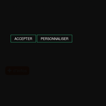
Modification véhicule utilitaire Agen
|
Modification véhicule
utilitaire Bergerac
|
Modification véhicule utilitaire Captieux
|
Modification véhicule utilitaire Casteljaloux
|
Modification
véhicule utilitaire Langon
|
Modification véhicule utilitaire Lot-
et-garonne
|
Modification véhicule utilitaire Marmande
|
Modification véhicule utilitaire Nérac
|
Modification véhicule
utilitaire Sainte foy la grande
|
Modification véhicule utilitaire
Villeneuve sur lot
|
Véhicule utilitaire 47
|
Véhicule utilitaire
ACCEPTER
PERSONNALISER
Agen
|
Véhicule utilitaire Bergerac
|
Véhicule utilitaire Captieux
|
Véhicule utilitaire Casteljaloux
|
Véhicule utilitaire Langon
|
Véhicule utilitaire Lot-et-garonne
|
Véhicule utilitaire
Marmande
|
Véhicule utilitaire Nérac
|
Véhicule utilitaire Sainte
foy la grande
|
Véhicule utilitaire Villeneuve sur lot
d’infos