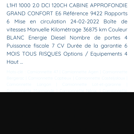
L1H1 1000 2.0 DCI 120CH CABINE APPROFONDIE
GRAND CONFORT E6 Référence 9422 Rapports
6 Mise en circulation 24-02-2022 Boîte de
vitesses Manuelle Kilométrage 36875 km Couleur
BLANC Energie Diesel Nombre de portes 4
Puissance fiscale 7 CV Durée de la garantie 6
MOIS TOUS RISQUES Options / Equipements 4
Haut …
Mots-clé :
Camionnette 47
|
Camionnette Agen
|
Camionnette
Bergerac
|
Camionnette Captieux
|
Camionnette Casteljaloux
|
Camionnette Langon
|
Camionnette Lot-et-garonne
|
Camionnette Marmande
|
Camionnette Nérac
|
Camionnette
Sainte foy la grande
|
Camionnette Villeneuve sur lot
|
Camions benne 47
|
Camions benne Agen
|
Camions benne
Bergerac
|
Camions benne Captieux
|
Camions benne
Casteljaloux
|
Camions benne Langon
|
Camions benne Lot-et-
garonne
|
Camions benne Marmande
|
Camions benne Nérac
|
Camions benne Sainte foy la grande
|
Camions benne