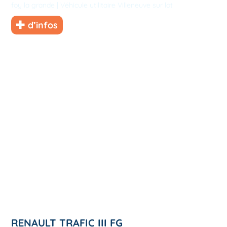
foy la grande
|
Véhicule utilitaire Villeneuve sur lot
d’infos
RENAULT TRAFIC III FG