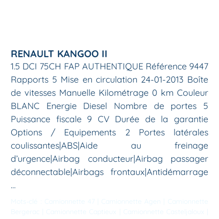
RENAULT KANGOO II
1.5 DCI 75CH FAP AUTHENTIQUE Référence 9447
Rapports 5 Mise en circulation 24-01-2013 Boîte
de vitesses Manuelle Kilométrage 0 km Couleur
BLANC Energie Diesel Nombre de portes 5
Puissance fiscale 9 CV Durée de la garantie
Options / Equipements 2 Portes latérales
coulissantes|ABS|Aide au freinage
d’urgence|Airbag conducteur|Airbag passager
déconnectable|Airbags frontaux|Antidémarrage
…
Mots-clé :
Camionnette 47
|
Camionnette Agen
|
Camionnette
Bergerac
|
Camionnette Captieux
|
Camionnette Casteljaloux
|