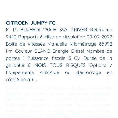
CITROEN JUMPY FG
M 1.5 BLUEHDI 120CH S&S DRIVER Référence
9440 Rapports 6 Mise en circulation 09-02-2022
Boîte de vitesses Manuelle Kilométrage 65992
km Couleur BLANC Energie Diesel Nombre de
portes 1 Puissance fiscale 5 CV Durée de la
garantie 6 MOIS TOUS RISQUES Options /
Equipements ABS|Aide au démarrage en
côte|Aide au …
Mots-clé :
Camionnette 47
|
Camionnette Agen
|
Camionnette
Bergerac
|
Camionnette Captieux
|
Camionnette Casteljaloux
|
Camionnette Langon
|
Camionnette Lot-et-garonne
|
Camionnette Marmande
|
Camionnette Nérac
|
Camionnette
Sainte foy la grande
|
Camionnette Villeneuve sur lot
|
Camions benne 47
|
Camions benne Agen
|
Camions benne