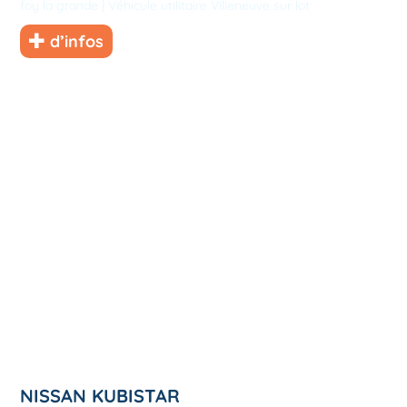
foy la grande
|
Véhicule utilitaire Villeneuve sur lot
d’infos
NISSAN KUBISTAR