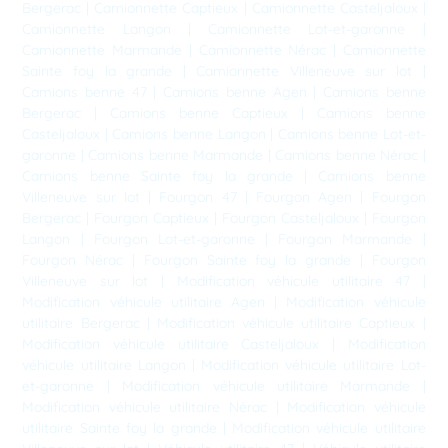
Bergerac
|
Camionnette Captieux
|
Camionnette Casteljaloux
|
Camionnette Langon
|
Camionnette Lot-et-garonne
|
Camionnette Marmande
|
Camionnette Nérac
|
Camionnette
Sainte foy la grande
|
Camionnette Villeneuve sur lot
|
Camions benne 47
|
Camions benne Agen
|
Camions benne
Bergerac
|
Camions benne Captieux
|
Camions benne
Casteljaloux
|
Camions benne Langon
|
Camions benne Lot-et-
garonne
|
Camions benne Marmande
|
Camions benne Nérac
|
Camions benne Sainte foy la grande
|
Camions benne
Villeneuve sur lot
|
Fourgon 47
|
Fourgon Agen
|
Fourgon
Bergerac
|
Fourgon Captieux
|
Fourgon Casteljaloux
|
Fourgon
Langon
|
Fourgon Lot-et-garonne
|
Fourgon Marmande
|
Fourgon Nérac
|
Fourgon Sainte foy la grande
|
Fourgon
Villeneuve sur lot
|
Modification véhicule utilitaire 47
|
Modification véhicule utilitaire Agen
|
Modification véhicule
utilitaire Bergerac
|
Modification véhicule utilitaire Captieux
|
Modification véhicule utilitaire Casteljaloux
|
Modification
véhicule utilitaire Langon
|
Modification véhicule utilitaire Lot-
et-garonne
|
Modification véhicule utilitaire Marmande
|
Modification véhicule utilitaire Nérac
|
Modification véhicule
utilitaire Sainte foy la grande
|
Modification véhicule utilitaire