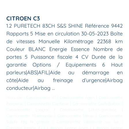
CITROEN C3
1.2 PURETECH 83CH S&S SHINE Référence 9442
Rapports 5 Mise en circulation 30-05-2023 Boîte
de vitesses Manuelle Kilométrage 22368 km
Couleur BLANC Energie Essence Nombre de
portes 5 Puissance fiscale 4 CV Durée de la
garantie Options / Equipements 6 Haut
parleurs|ABS|AFIL|Aide au démarrage en
côte|Aide au freinage d’urgence|Airbag
conducteur|Airbag …
Mots-clé :
Camionnette 47
|
Camionnette Agen
|
Camionnette
Bergerac
|
Camionnette Captieux
|
Camionnette Casteljaloux
|
Camionnette Langon
|
Camionnette Lot-et-garonne
|
Camionnette Marmande
|
Camionnette Nérac
|
Camionnette
Sainte foy la grande
|
Camionnette Villeneuve sur lot
|
Camions benne 47
|
Camions benne Agen
|
Camions benne