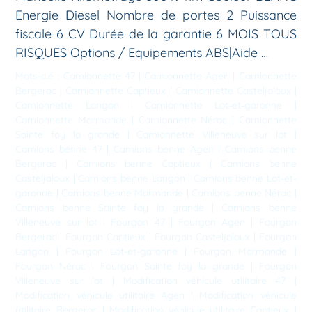
Energie Diesel Nombre de portes 2 Puissance
fiscale 6 CV Durée de la garantie 6 MOIS TOUS
RISQUES Options / Equipements ABS|Aide …
Mots-clé :
Camionnette 47
|
Camionnette Agen
|
Camionnette
Bergerac
|
Camionnette Captieux
|
Camionnette Casteljaloux
|
Camionnette Langon
|
Camionnette Lot-et-garonne
|
Camionnette Marmande
|
Camionnette Nérac
|
Camionnette
Sainte foy la grande
|
Camionnette Villeneuve sur lot
|
Camions benne 47
|
Camions benne Agen
|
Camions benne
Bergerac
|
Camions benne Captieux
|
Camions benne
Casteljaloux
|
Camions benne Langon
|
Camions benne Lot-et-
garonne
|
Camions benne Marmande
|
Camions benne Nérac
|
Camions benne Sainte foy la grande
|
Camions benne
Villeneuve sur lot
|
Fourgon 47
|
Fourgon Agen
|
Fourgon
Bergerac
|
Fourgon Captieux
|
Fourgon Casteljaloux
|
Fourgon
Langon
|
Fourgon Lot-et-garonne
|
Fourgon Marmande
|
Fourgon Nérac
|
Fourgon Sainte foy la grande
|
Fourgon
Villeneuve sur lot
|
Modification véhicule utilitaire 47
|
Modification véhicule utilitaire Agen
|
Modification véhicule
utilitaire Bergerac
|
Modification véhicule utilitaire Captieux
|