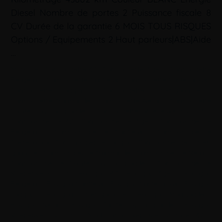
Diesel Nombre de portes 2 Puissance fiscale 8
CV Durée de la garantie 6 MOIS TOUS RISQUES
Options / Equipements 2 Haut parleurs|ABS|Aide
…
Mots-clé :
Camionnette 47
|
Camionnette Agen
|
Camionnette
Bergerac
|
Camionnette Captieux
|
Camionnette Casteljaloux
|
Camionnette Langon
|
Camionnette Lot-et-garonne
|
Camionnette Marmande
|
Camionnette Nérac
|
Camionnette
Sainte foy la grande
|
Camionnette Villeneuve sur lot
|
Camions benne 47
|
Camions benne Agen
|
Camions benne
Bergerac
|
Camions benne Captieux
|
Camions benne
Casteljaloux
|
Camions benne Langon
|
Camions benne Lot-et-
garonne
|
Camions benne Marmande
|
Camions benne Nérac
|
Camions benne Sainte foy la grande
|
Camions benne
Villeneuve sur lot
|
Fourgon 47
|
Fourgon Agen
|
Fourgon
Bergerac
|
Fourgon Captieux
|
Fourgon Casteljaloux
|
Fourgon
Langon
|
Fourgon Lot-et-garonne
|
Fourgon Marmande
|
Fourgon Nérac
|
Fourgon Sainte foy la grande
|
Fourgon
Villeneuve sur lot
|
Modification véhicule utilitaire 47
|