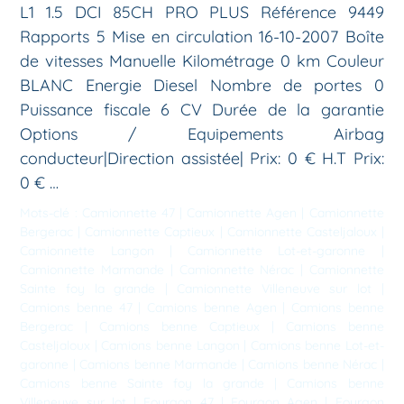
L1 1.5 DCI 85CH PRO PLUS Référence 9449
Rapports 5 Mise en circulation 16-10-2007 Boîte
de vitesses Manuelle Kilométrage 0 km Couleur
BLANC Energie Diesel Nombre de portes 0
Puissance fiscale 6 CV Durée de la garantie
Options / Equipements Airbag
conducteur|Direction assistée| Prix: 0 € H.T Prix:
0 € …
Mots-clé :
Camionnette 47
|
Camionnette Agen
|
Camionnette
Bergerac
|
Camionnette Captieux
|
Camionnette Casteljaloux
|
Camionnette Langon
|
Camionnette Lot-et-garonne
|
Camionnette Marmande
|
Camionnette Nérac
|
Camionnette
Sainte foy la grande
|
Camionnette Villeneuve sur lot
|
Camions benne 47
|
Camions benne Agen
|
Camions benne
Bergerac
|
Camions benne Captieux
|
Camions benne
Casteljaloux
|
Camions benne Langon
|
Camions benne Lot-et-
garonne
|
Camions benne Marmande
|
Camions benne Nérac
|
Camions benne Sainte foy la grande
|
Camions benne
Villeneuve sur lot
|
Fourgon 47
|
Fourgon Agen
|
Fourgon