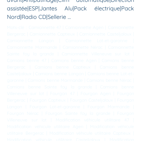
assistée|ESP|Jantes Alu|Pack électrique|Pack
Nord|Radio CD|Sellerie …
Mots-clé :
Camionnette 47
|
Camionnette Agen
|
Camionnette
Bergerac
|
Camionnette Captieux
|
Camionnette Casteljaloux
|
Camionnette Langon
|
Camionnette Lot-et-garonne
|
Camionnette Marmande
|
Camionnette Nérac
|
Camionnette
Sainte foy la grande
|
Camionnette Villeneuve sur lot
|
Camions benne 47
|
Camions benne Agen
|
Camions benne
Bergerac
|
Camions benne Captieux
|
Camions benne
Casteljaloux
|
Camions benne Langon
|
Camions benne Lot-et-
garonne
|
Camions benne Marmande
|
Camions benne Nérac
|
Camions benne Sainte foy la grande
|
Camions benne
Villeneuve sur lot
|
Fourgon 47
|
Fourgon Agen
|
Fourgon
Bergerac
|
Fourgon Captieux
|
Fourgon Casteljaloux
|
Fourgon
Langon
|
Fourgon Lot-et-garonne
|
Fourgon Marmande
|
Fourgon Nérac
|
Fourgon Sainte foy la grande
|
Fourgon
Villeneuve sur lot
|
Modification véhicule utilitaire 47
|
Modification véhicule utilitaire Agen
|
Modification véhicule
utilitaire Bergerac
|
Modification véhicule utilitaire Captieux
|
Modification véhicule utilitaire Casteljaloux
|
Modification