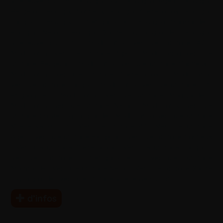
Villeneuve sur lot
|
Fourgon 47
|
Fourgon Agen
|
Fourgon
Bergerac
|
Fourgon Captieux
|
Fourgon Casteljaloux
|
Fourgon
Langon
|
Fourgon Lot-et-garonne
|
Fourgon Marmande
|
Fourgon Nérac
|
Fourgon Sainte foy la grande
|
Fourgon
Villeneuve sur lot
|
Modification véhicule utilitaire 47
|
Modification véhicule utilitaire Agen
|
Modification véhicule
utilitaire Bergerac
|
Modification véhicule utilitaire Captieux
|
Modification véhicule utilitaire Casteljaloux
|
Modification
véhicule utilitaire Langon
|
Modification véhicule utilitaire Lot-
et-garonne
|
Modification véhicule utilitaire Marmande
|
Modification véhicule utilitaire Nérac
|
Modification véhicule
utilitaire Sainte foy la grande
|
Modification véhicule utilitaire
Villeneuve sur lot
|
Véhicule utilitaire 47
|
Véhicule utilitaire
Agen
|
Véhicule utilitaire Bergerac
|
Véhicule utilitaire Captieux
|
Véhicule utilitaire Casteljaloux
|
Véhicule utilitaire Langon
|
Véhicule utilitaire Lot-et-garonne
|
Véhicule utilitaire
Marmande
|
Véhicule utilitaire Nérac
|
Véhicule utilitaire Sainte
foy la grande
|
Véhicule utilitaire Villeneuve sur lot
d’infos