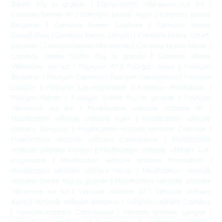
Sainte foy la grande
|
Camionnette Villeneuve sur lot
|
Camions benne 47
|
Camions benne Agen
|
Camions benne
Bergerac
|
Camions benne Captieux
|
Camions benne
Casteljaloux
|
Camions benne Langon
|
Camions benne Lot-et-
garonne
|
Camions benne Marmande
|
Camions benne Nérac
|
Camions benne Sainte foy la grande
|
Camions benne
Villeneuve sur lot
|
Fourgon 47
|
Fourgon Agen
|
Fourgon
Bergerac
|
Fourgon Captieux
|
Fourgon Casteljaloux
|
Fourgon
Langon
|
Fourgon Lot-et-garonne
|
Fourgon Marmande
|
Fourgon Nérac
|
Fourgon Sainte foy la grande
|
Fourgon
Villeneuve sur lot
|
Modification véhicule utilitaire 47
|
Modification véhicule utilitaire Agen
|
Modification véhicule
utilitaire Bergerac
|
Modification véhicule utilitaire Captieux
|
Modification véhicule utilitaire Casteljaloux
|
Modification
véhicule utilitaire Langon
|
Modification véhicule utilitaire Lot-
et-garonne
|
Modification véhicule utilitaire Marmande
|
Modification véhicule utilitaire Nérac
|
Modification véhicule
utilitaire Sainte foy la grande
|
Modification véhicule utilitaire
Villeneuve sur lot
|
Véhicule utilitaire 47
|
Véhicule utilitaire
Agen
|
Véhicule utilitaire Bergerac
|
Véhicule utilitaire Captieux
|
Véhicule utilitaire Casteljaloux
|
Véhicule utilitaire Langon
|