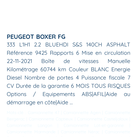
PEUGEOT BOXER FG
333 L1H1 2.2 BLUEHDI S&S 140CH ASPHALT
Référence 9425 Rapports 6 Mise en circulation
22-11-2021 Boîte de vitesses Manuelle
Kilométrage 60744 km Couleur BLANC Energie
Diesel Nombre de portes 4 Puissance fiscale 7
CV Durée de la garantie 6 MOIS TOUS RISQUES
Options / Equipements ABS|AFIL|Aide au
démarrage en côte|Aide …
Mots-clé :
Camionnette 47
|
Camionnette Agen
|
Camionnette
Bergerac
|
Camionnette Captieux
|
Camionnette Casteljaloux
|
Camionnette Langon
|
Camionnette Lot-et-garonne
|
Camionnette Marmande
|
Camionnette Nérac
|
Camionnette