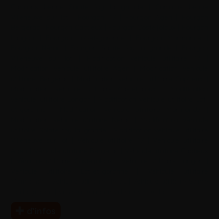
Camions benne Sainte foy la grande
|
Camions benne
Villeneuve sur lot
|
Fourgon 47
|
Fourgon Agen
|
Fourgon
Bergerac
|
Fourgon Captieux
|
Fourgon Casteljaloux
|
Fourgon
Langon
|
Fourgon Lot-et-garonne
|
Fourgon Marmande
|
Fourgon Nérac
|
Fourgon Sainte foy la grande
|
Fourgon
Villeneuve sur lot
|
Modification véhicule utilitaire 47
|
Modification véhicule utilitaire Agen
|
Modification véhicule
utilitaire Bergerac
|
Modification véhicule utilitaire Captieux
|
Modification véhicule utilitaire Casteljaloux
|
Modification
véhicule utilitaire Langon
|
Modification véhicule utilitaire Lot-
et-garonne
|
Modification véhicule utilitaire Marmande
|
Modification véhicule utilitaire Nérac
|
Modification véhicule
utilitaire Sainte foy la grande
|
Modification véhicule utilitaire
Villeneuve sur lot
|
Véhicule utilitaire 47
|
Véhicule utilitaire
Agen
|
Véhicule utilitaire Bergerac
|
Véhicule utilitaire Captieux
|
Véhicule utilitaire Casteljaloux
|
Véhicule utilitaire Langon
|
Véhicule utilitaire Lot-et-garonne
|
Véhicule utilitaire
Marmande
|
Véhicule utilitaire Nérac
|
Véhicule utilitaire Sainte
foy la grande
|
Véhicule utilitaire Villeneuve sur lot
d’infos