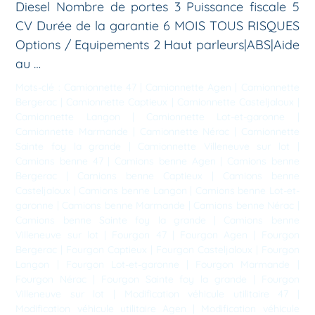
Diesel Nombre de portes 3 Puissance fiscale 5
CV Durée de la garantie 6 MOIS TOUS RISQUES
Options / Equipements 2 Haut parleurs|ABS|Aide
au …
Mots-clé :
Camionnette 47
|
Camionnette Agen
|
Camionnette
Bergerac
|
Camionnette Captieux
|
Camionnette Casteljaloux
|
Camionnette Langon
|
Camionnette Lot-et-garonne
|
Camionnette Marmande
|
Camionnette Nérac
|
Camionnette
Sainte foy la grande
|
Camionnette Villeneuve sur lot
|
Camions benne 47
|
Camions benne Agen
|
Camions benne
Bergerac
|
Camions benne Captieux
|
Camions benne
Casteljaloux
|
Camions benne Langon
|
Camions benne Lot-et-
garonne
|
Camions benne Marmande
|
Camions benne Nérac
|
Camions benne Sainte foy la grande
|
Camions benne
Villeneuve sur lot
|
Fourgon 47
|
Fourgon Agen
|
Fourgon
Bergerac
|
Fourgon Captieux
|
Fourgon Casteljaloux
|
Fourgon
Langon
|
Fourgon Lot-et-garonne
|
Fourgon Marmande
|
Fourgon Nérac
|
Fourgon Sainte foy la grande
|
Fourgon
Villeneuve sur lot
|
Modification véhicule utilitaire 47
|
Modification véhicule utilitaire Agen
|
Modification véhicule