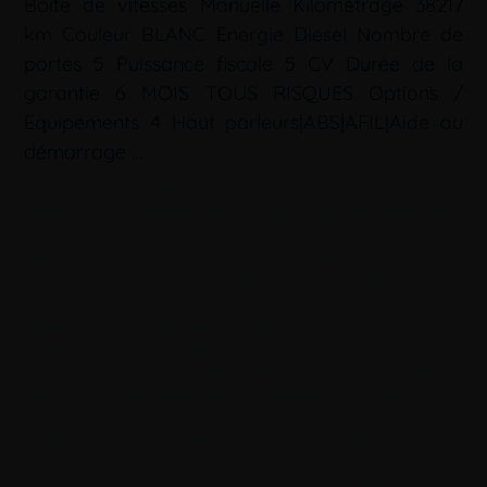
Boîte de vitesses Manuelle Kilométrage 38217
km Couleur BLANC Energie Diesel Nombre de
portes 5 Puissance fiscale 5 CV Durée de la
garantie 6 MOIS TOUS RISQUES Options /
Equipements 4 Haut parleurs|ABS|AFIL|Aide au
démarrage …
Mots-clé :
Camionnette 47
|
Camionnette Agen
|
Camionnette
Bergerac
|
Camionnette Captieux
|
Camionnette Casteljaloux
|
Camionnette Langon
|
Camionnette Lot-et-garonne
|
Camionnette Marmande
|
Camionnette Nérac
|
Camionnette
Sainte foy la grande
|
Camionnette Villeneuve sur lot
|
Camions benne 47
|
Camions benne Agen
|
Camions benne
Bergerac
|
Camions benne Captieux
|
Camions benne
Casteljaloux
|
Camions benne Langon
|
Camions benne Lot-et-
garonne
|
Camions benne Marmande
|
Camions benne Nérac
|
Camions benne Sainte foy la grande
|
Camions benne
Villeneuve sur lot
|
Fourgon 47
|
Fourgon Agen
|
Fourgon
Bergerac
|
Fourgon Captieux
|
Fourgon Casteljaloux
|
Fourgon
Langon
|
Fourgon Lot-et-garonne
|
Fourgon Marmande
|
Fourgon Nérac
|
Fourgon Sainte foy la grande
|
Fourgon