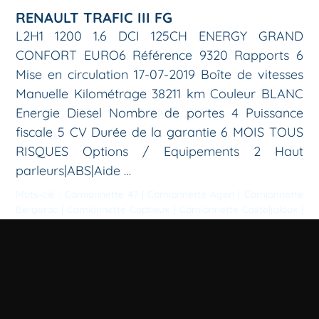
RENAULT TRAFIC III FG
L2H1 1200 1.6 DCI 125CH ENERGY GRAND
CONFORT EURO6 Référence 9320 Rapports 6
Mise en circulation 17-07-2019 Boîte de vitesses
Manuelle Kilométrage 38211 km Couleur BLANC
Energie Diesel Nombre de portes 4 Puissance
fiscale 5 CV Durée de la garantie 6 MOIS TOUS
RISQUES Options / Equipements 2 Haut
parleurs|ABS|Aide …
Mots-clé :
Camionnette 47
|
Camionnette Agen
|
Camionnette
Bergerac
|
Camionnette Captieux
|
Camionnette Casteljaloux
|
Camionnette Langon
|
Camionnette Lot-et-garonne
|
Camionnette Marmande
|
Camionnette Nérac
|
Camionnette
Sainte foy la grande
|
Camionnette Villeneuve sur lot
|
Camions benne 47
|
Camions benne Agen
|
Camions benne
Bergerac
|
Camions benne Captieux
|
Camions benne
Casteljaloux
|
Camions benne Langon
|
Camions benne Lot-et-
garonne
|
Camions benne Marmande
|
Camions benne Nérac
|