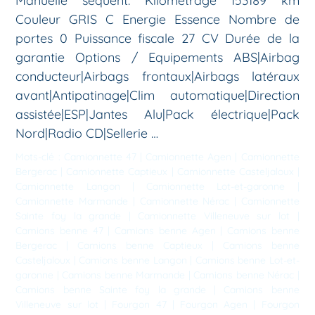
Manuelle séquent. Kilométrage 153189 km
Couleur GRIS C Energie Essence Nombre de
portes 0 Puissance fiscale 27 CV Durée de la
garantie Options / Equipements ABS|Airbag
conducteur|Airbags frontaux|Airbags latéraux
avant|Antipatinage|Clim automatique|Direction
assistée|ESP|Jantes Alu|Pack électrique|Pack
Nord|Radio CD|Sellerie …
Mots-clé :
Camionnette 47
|
Camionnette Agen
|
Camionnette
Bergerac
|
Camionnette Captieux
|
Camionnette Casteljaloux
|
Camionnette Langon
|
Camionnette Lot-et-garonne
|
Camionnette Marmande
|
Camionnette Nérac
|
Camionnette
Sainte foy la grande
|
Camionnette Villeneuve sur lot
|
Camions benne 47
|
Camions benne Agen
|
Camions benne
Bergerac
|
Camions benne Captieux
|
Camions benne
Casteljaloux
|
Camions benne Langon
|
Camions benne Lot-et-
garonne
|
Camions benne Marmande
|
Camions benne Nérac
|
Camions benne Sainte foy la grande
|
Camions benne
Villeneuve sur lot
|
Fourgon 47
|
Fourgon Agen
|
Fourgon