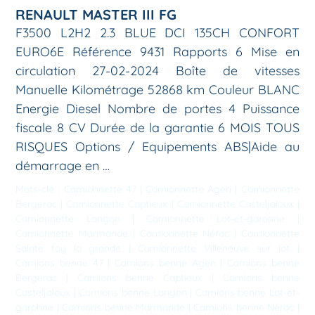
RENAULT MASTER III FG
F3500 L2H2 2.3 BLUE DCI 135CH CONFORT
EURO6E Référence 9431 Rapports 6 Mise en
circulation 27-02-2024 Boîte de vitesses
Manuelle Kilométrage 52868 km Couleur BLANC
Energie Diesel Nombre de portes 4 Puissance
fiscale 8 CV Durée de la garantie 6 MOIS TOUS
RISQUES Options / Equipements ABS|Aide au
démarrage en …
Mots-clé :
Camionnette 47
|
Camionnette Agen
|
Camionnette
Bergerac
|
Camionnette Captieux
|
Camionnette Casteljaloux
|
Camionnette Langon
|
Camionnette Lot-et-garonne
|
Camionnette Marmande
|
Camionnette Nérac
|
Camionnette
Sainte foy la grande
|
Camionnette Villeneuve sur lot
|
Camions benne 47
|
Camions benne Agen
|
Camions benne
Bergerac
|
Camions benne Captieux
|
Camions benne
Casteljaloux
|
Camions benne Langon
|
Camions benne Lot-et-
garonne
|
Camions benne Marmande
|
Camions benne Nérac
|