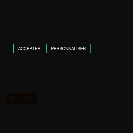
Villeneuve sur lot
|
Modification véhicule utilitaire 47
|
Modification véhicule utilitaire Agen
|
Modification véhicule
utilitaire Bergerac
|
Modification véhicule utilitaire Captieux
|
Modification véhicule utilitaire Casteljaloux
|
Modification
véhicule utilitaire Langon
|
Modification véhicule utilitaire Lot-
et-garonne
|
Modification véhicule utilitaire Marmande
|
Modification véhicule utilitaire Nérac
|
Modification véhicule
ACCEPTER
PERSONNALISER
utilitaire Sainte foy la grande
|
Modification véhicule utilitaire
Villeneuve sur lot
|
Véhicule utilitaire 47
|
Véhicule utilitaire
Agen
|
Véhicule utilitaire Bergerac
|
Véhicule utilitaire Captieux
|
Véhicule utilitaire Casteljaloux
|
Véhicule utilitaire Langon
|
Véhicule utilitaire Lot-et-garonne
|
Véhicule utilitaire
Marmande
|
Véhicule utilitaire Nérac
|
Véhicule utilitaire Sainte
foy la grande
|
Véhicule utilitaire Villeneuve sur lot
d’infos