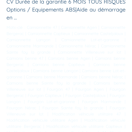
CV Durée de la garantie 6 MOIS TOUS RISQUES
Options / Equipements ABS|Aide au démarrage
en …
Mots-clé :
Camionnette 47
|
Camionnette Agen
|
Camionnette
Bergerac
|
Camionnette Captieux
|
Camionnette Casteljaloux
|
Camionnette Langon
|
Camionnette Lot-et-garonne
|
Camionnette Marmande
|
Camionnette Nérac
|
Camionnette
Sainte foy la grande
|
Camionnette Villeneuve sur lot
|
Camions benne 47
|
Camions benne Agen
|
Camions benne
Bergerac
|
Camions benne Captieux
|
Camions benne
Casteljaloux
|
Camions benne Langon
|
Camions benne Lot-et-
garonne
|
Camions benne Marmande
|
Camions benne Nérac
|
Camions benne Sainte foy la grande
|
Camions benne
Villeneuve sur lot
|
Fourgon 47
|
Fourgon Agen
|
Fourgon
Bergerac
|
Fourgon Captieux
|
Fourgon Casteljaloux
|
Fourgon
Langon
|
Fourgon Lot-et-garonne
|
Fourgon Marmande
|
Fourgon Nérac
|
Fourgon Sainte foy la grande
|
Fourgon
Villeneuve sur lot
|
Modification véhicule utilitaire 47
|
Modification véhicule utilitaire Agen
|
Modification véhicule
utilitaire Bergerac
|
Modification véhicule utilitaire Captieux
|