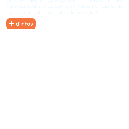
Véhicule utilitaire Lot-et-garonne
|
Véhicule utilitaire
Marmande
|
Véhicule utilitaire Nérac
|
Véhicule utilitaire Sainte
foy la grande
|
Véhicule utilitaire Villeneuve sur lot
d’infos