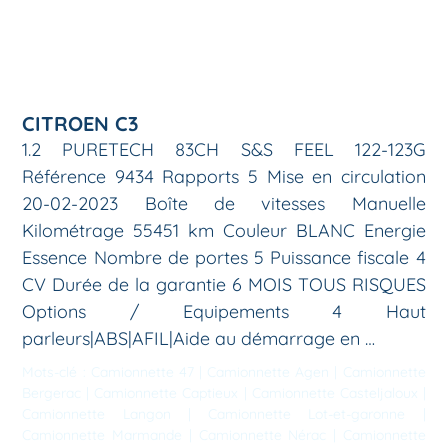
CITROEN C3
1.2 PURETECH 83CH S&S FEEL 122-123G
Référence 9434 Rapports 5 Mise en circulation
20-02-2023 Boîte de vitesses Manuelle
Kilométrage 55451 km Couleur BLANC Energie
Essence Nombre de portes 5 Puissance fiscale 4
CV Durée de la garantie 6 MOIS TOUS RISQUES
Options / Equipements 4 Haut
parleurs|ABS|AFIL|Aide au démarrage en …
Mots-clé :
Camionnette 47
|
Camionnette Agen
|
Camionnette
Bergerac
|
Camionnette Captieux
|
Camionnette Casteljaloux
|
Camionnette Langon
|
Camionnette Lot-et-garonne
|
Camionnette Marmande
|
Camionnette Nérac
|
Camionnette