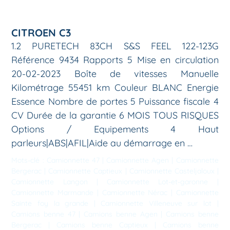
CITROEN C3
1.2 PURETECH 83CH S&S FEEL 122-123G
Référence 9434 Rapports 5 Mise en circulation
20-02-2023 Boîte de vitesses Manuelle
Kilométrage 55451 km Couleur BLANC Energie
Essence Nombre de portes 5 Puissance fiscale 4
CV Durée de la garantie 6 MOIS TOUS RISQUES
Options / Equipements 4 Haut
parleurs|ABS|AFIL|Aide au démarrage en …
Mots-clé :
Camionnette 47
|
Camionnette Agen
|
Camionnette
Bergerac
|
Camionnette Captieux
|
Camionnette Casteljaloux
|
Camionnette Langon
|
Camionnette Lot-et-garonne
|
Camionnette Marmande
|
Camionnette Nérac
|
Camionnette
Sainte foy la grande
|
Camionnette Villeneuve sur lot
|
Camions benne 47
|
Camions benne Agen
|
Camions benne
Bergerac
|
Camions benne Captieux
|
Camions benne