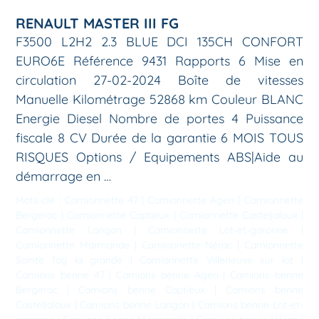
RENAULT MASTER III FG
F3500 L2H2 2.3 BLUE DCI 135CH CONFORT
EURO6E Référence 9431 Rapports 6 Mise en
circulation 27-02-2024 Boîte de vitesses
Manuelle Kilométrage 52868 km Couleur BLANC
Energie Diesel Nombre de portes 4 Puissance
fiscale 8 CV Durée de la garantie 6 MOIS TOUS
RISQUES Options / Equipements ABS|Aide au
démarrage en …
Mots-clé :
Camionnette 47
|
Camionnette Agen
|
Camionnette
Bergerac
|
Camionnette Captieux
|
Camionnette Casteljaloux
|
Camionnette Langon
|
Camionnette Lot-et-garonne
|
Camionnette Marmande
|
Camionnette Nérac
|
Camionnette
Sainte foy la grande
|
Camionnette Villeneuve sur lot
|
Camions benne 47
|
Camions benne Agen
|
Camions benne
Bergerac
|
Camions benne Captieux
|
Camions benne
Casteljaloux
|
Camions benne Langon
|
Camions benne Lot-et-