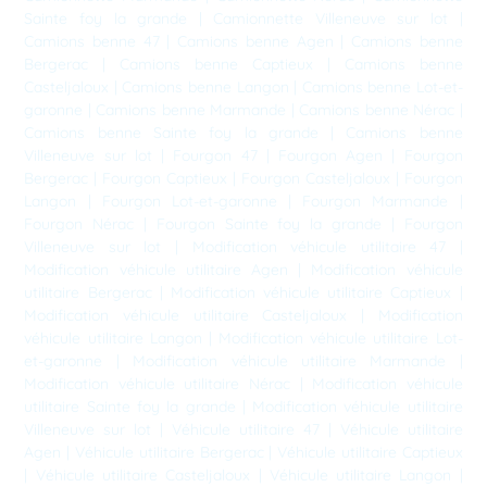
Sainte foy la grande
|
Camionnette Villeneuve sur lot
|
Camions benne 47
|
Camions benne Agen
|
Camions benne
Bergerac
|
Camions benne Captieux
|
Camions benne
Casteljaloux
|
Camions benne Langon
|
Camions benne Lot-et-
garonne
|
Camions benne Marmande
|
Camions benne Nérac
|
Camions benne Sainte foy la grande
|
Camions benne
Villeneuve sur lot
|
Fourgon 47
|
Fourgon Agen
|
Fourgon
Bergerac
|
Fourgon Captieux
|
Fourgon Casteljaloux
|
Fourgon
Langon
|
Fourgon Lot-et-garonne
|
Fourgon Marmande
|
Fourgon Nérac
|
Fourgon Sainte foy la grande
|
Fourgon
Villeneuve sur lot
|
Modification véhicule utilitaire 47
|
Modification véhicule utilitaire Agen
|
Modification véhicule
utilitaire Bergerac
|
Modification véhicule utilitaire Captieux
|
Modification véhicule utilitaire Casteljaloux
|
Modification
véhicule utilitaire Langon
|
Modification véhicule utilitaire Lot-
et-garonne
|
Modification véhicule utilitaire Marmande
|
Modification véhicule utilitaire Nérac
|
Modification véhicule
utilitaire Sainte foy la grande
|
Modification véhicule utilitaire
Villeneuve sur lot
|
Véhicule utilitaire 47
|
Véhicule utilitaire
Agen
|
Véhicule utilitaire Bergerac
|
Véhicule utilitaire Captieux
|
Véhicule utilitaire Casteljaloux
|
Véhicule utilitaire Langon
|