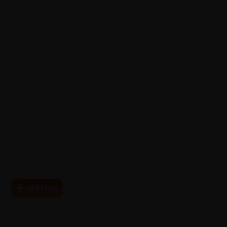
Langon
|
Fourgon Lot-et-garonne
|
Fourgon Marmande
|
Fourgon Nérac
|
Fourgon Sainte foy la grande
|
Fourgon
Villeneuve sur lot
|
Modification véhicule utilitaire 47
|
Modification véhicule utilitaire Agen
|
Modification véhicule
utilitaire Bergerac
|
Modification véhicule utilitaire Captieux
|
Modification véhicule utilitaire Casteljaloux
|
Modification
véhicule utilitaire Langon
|
Modification véhicule utilitaire Lot-
et-garonne
|
Modification véhicule utilitaire Marmande
|
Modification véhicule utilitaire Nérac
|
Modification véhicule
utilitaire Sainte foy la grande
|
Modification véhicule utilitaire
Villeneuve sur lot
|
Véhicule utilitaire 47
|
Véhicule utilitaire
Agen
|
Véhicule utilitaire Bergerac
|
Véhicule utilitaire Captieux
|
Véhicule utilitaire Casteljaloux
|
Véhicule utilitaire Langon
|
Véhicule utilitaire Lot-et-garonne
|
Véhicule utilitaire
Marmande
|
Véhicule utilitaire Nérac
|
Véhicule utilitaire Sainte
foy la grande
|
Véhicule utilitaire Villeneuve sur lot
d’infos