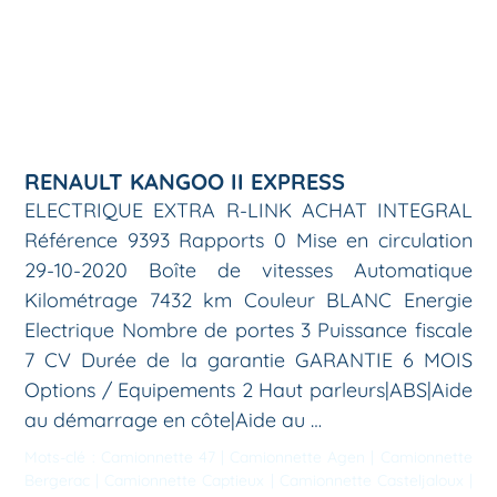
RENAULT KANGOO II EXPRESS
ELECTRIQUE EXTRA R-LINK ACHAT INTEGRAL
Référence 9393 Rapports 0 Mise en circulation
29-10-2020 Boîte de vitesses Automatique
Kilométrage 7432 km Couleur BLANC Energie
Electrique Nombre de portes 3 Puissance fiscale
7 CV Durée de la garantie GARANTIE 6 MOIS
Options / Equipements 2 Haut parleurs|ABS|Aide
au démarrage en côte|Aide au …
Mots-clé :
Camionnette 47
|
Camionnette Agen
|
Camionnette
Bergerac
|
Camionnette Captieux
|
Camionnette Casteljaloux
|