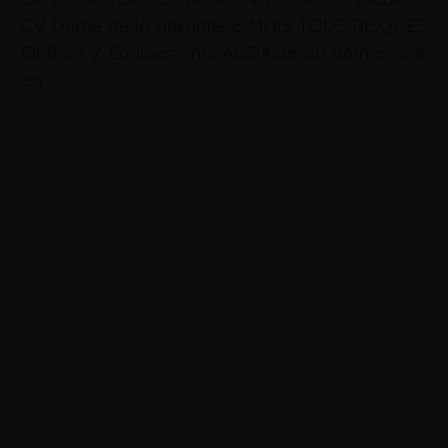
CV Durée de la garantie 6 MOIS TOUS RISQUES
Options / Equipements ABS|Aide au démarrage
en …
Mots-clé :
Camionnette 47
|
Camionnette Agen
|
Camionnette
Bergerac
|
Camionnette Captieux
|
Camionnette Casteljaloux
|
Camionnette Langon
|
Camionnette Lot-et-garonne
|
Camionnette Marmande
|
Camionnette Nérac
|
Camionnette
Sainte foy la grande
|
Camionnette Villeneuve sur lot
|
Camions benne 47
|
Camions benne Agen
|
Camions benne
Bergerac
|
Camions benne Captieux
|
Camions benne
Casteljaloux
|
Camions benne Langon
|
Camions benne Lot-et-
garonne
|
Camions benne Marmande
|
Camions benne Nérac
|
Camions benne Sainte foy la grande
|
Camions benne
Villeneuve sur lot
|
Fourgon 47
|
Fourgon Agen
|
Fourgon
Bergerac
|
Fourgon Captieux
|
Fourgon Casteljaloux
|
Fourgon
Langon
|
Fourgon Lot-et-garonne
|
Fourgon Marmande
|
Fourgon Nérac
|
Fourgon Sainte foy la grande
|
Fourgon
Villeneuve sur lot
|
Modification véhicule utilitaire 47
|
Modification véhicule utilitaire Agen
|
Modification véhicule