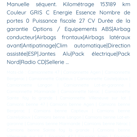
Manuelle séquent. Kilométrage 153189 km
Couleur GRIS C Energie Essence Nombre de
portes 0 Puissance fiscale 27 CV Durée de la
garantie Options / Equipements ABS|Airbag
conducteur|Airbags frontaux|Airbags latéraux
avant|Antipatinage|Clim automatique|Direction
assistée|ESP|Jantes Alu|Pack électrique|Pack
Nord|Radio CD|Sellerie …
Mots-clé :
Camionnette 47
|
Camionnette Agen
|
Camionnette
Bergerac
|
Camionnette Captieux
|
Camionnette Casteljaloux
|
Camionnette Langon
|
Camionnette Lot-et-garonne
|
Camionnette Marmande
|
Camionnette Nérac
|
Camionnette
Sainte foy la grande
|
Camionnette Villeneuve sur lot
|
Camions benne 47
|
Camions benne Agen
|
Camions benne
Bergerac
|
Camions benne Captieux
|
Camions benne
Casteljaloux
|
Camions benne Langon
|
Camions benne Lot-et-
garonne
|
Camions benne Marmande
|
Camions benne Nérac
|
Camions benne Sainte foy la grande
|
Camions benne
Villeneuve sur lot
|
Fourgon 47
|
Fourgon Agen
|
Fourgon