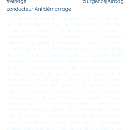
freinage d’urgence|Airbag
conducteur|Antidémarrage …
Mots-clé :
Camionnette 47
|
Camionnette Agen
|
Camionnette
Bergerac
|
Camionnette Captieux
|
Camionnette Casteljaloux
|
Camionnette Langon
|
Camionnette Lot-et-garonne
|
Camionnette Marmande
|
Camionnette Nérac
|
Camionnette
Sainte foy la grande
|
Camionnette Villeneuve sur lot
|
Camions benne 47
|
Camions benne Agen
|
Camions benne
Bergerac
|
Camions benne Captieux
|
Camions benne
Casteljaloux
|
Camions benne Langon
|
Camions benne Lot-et-
garonne
|
Camions benne Marmande
|
Camions benne Nérac
|
Camions benne Sainte foy la grande
|
Camions benne
Villeneuve sur lot
|
Fourgon 47
|
Fourgon Agen
|
Fourgon
Bergerac
|
Fourgon Captieux
|
Fourgon Casteljaloux
|
Fourgon
Langon
|
Fourgon Lot-et-garonne
|
Fourgon Marmande
|
Fourgon Nérac
|
Fourgon Sainte foy la grande
|
Fourgon
Villeneuve sur lot
|
Modification véhicule utilitaire 47
|
Modification véhicule utilitaire Agen
|
Modification véhicule
utilitaire Bergerac
|
Modification véhicule utilitaire Captieux
|
Modification véhicule utilitaire Casteljaloux
|
Modification
véhicule utilitaire Langon
|
Modification véhicule utilitaire Lot-