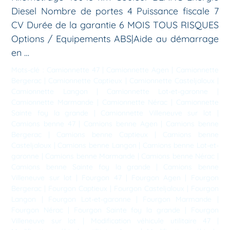
Diesel Nombre de portes 4 Puissance fiscale 7
CV Durée de la garantie 6 MOIS TOUS RISQUES
Options / Equipements ABS|Aide au démarrage
en …
Mots-clé :
Camionnette 47
|
Camionnette Agen
|
Camionnette
Bergerac
|
Camionnette Captieux
|
Camionnette Casteljaloux
|
Camionnette Langon
|
Camionnette Lot-et-garonne
|
Camionnette Marmande
|
Camionnette Nérac
|
Camionnette
Sainte foy la grande
|
Camionnette Villeneuve sur lot
|
Camions benne 47
|
Camions benne Agen
|
Camions benne
Bergerac
|
Camions benne Captieux
|
Camions benne
Casteljaloux
|
Camions benne Langon
|
Camions benne Lot-et-
garonne
|
Camions benne Marmande
|
Camions benne Nérac
|
Camions benne Sainte foy la grande
|
Camions benne
Villeneuve sur lot
|
Fourgon 47
|
Fourgon Agen
|
Fourgon
Bergerac
|
Fourgon Captieux
|
Fourgon Casteljaloux
|
Fourgon
Langon
|
Fourgon Lot-et-garonne
|
Fourgon Marmande
|
Fourgon Nérac
|
Fourgon Sainte foy la grande
|
Fourgon
Villeneuve sur lot
|
Modification véhicule utilitaire 47
|