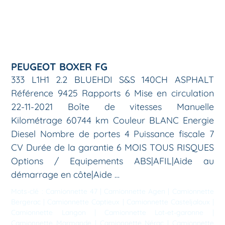
PEUGEOT BOXER FG
333 L1H1 2.2 BLUEHDI S&S 140CH ASPHALT
Référence 9425 Rapports 6 Mise en circulation
22-11-2021 Boîte de vitesses Manuelle
Kilométrage 60744 km Couleur BLANC Energie
Diesel Nombre de portes 4 Puissance fiscale 7
CV Durée de la garantie 6 MOIS TOUS RISQUES
Options / Equipements ABS|AFIL|Aide au
démarrage en côte|Aide …
Mots-clé :
Camionnette 47
|
Camionnette Agen
|
Camionnette
Bergerac
|
Camionnette Captieux
|
Camionnette Casteljaloux
|
Camionnette Langon
|
Camionnette Lot-et-garonne
|
Camionnette Marmande
|
Camionnette Nérac
|
Camionnette