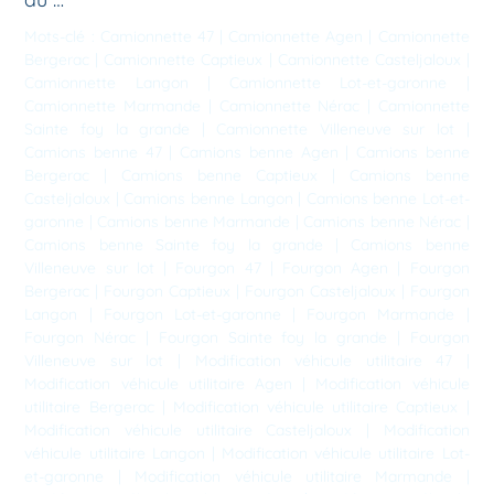
Mots-clé :
Camionnette 47
|
Camionnette Agen
|
Camionnette
Bergerac
|
Camionnette Captieux
|
Camionnette Casteljaloux
|
Camionnette Langon
|
Camionnette Lot-et-garonne
|
Camionnette Marmande
|
Camionnette Nérac
|
Camionnette
Sainte foy la grande
|
Camionnette Villeneuve sur lot
|
Camions benne 47
|
Camions benne Agen
|
Camions benne
Bergerac
|
Camions benne Captieux
|
Camions benne
Casteljaloux
|
Camions benne Langon
|
Camions benne Lot-et-
garonne
|
Camions benne Marmande
|
Camions benne Nérac
|
Camions benne Sainte foy la grande
|
Camions benne
Villeneuve sur lot
|
Fourgon 47
|
Fourgon Agen
|
Fourgon
Bergerac
|
Fourgon Captieux
|
Fourgon Casteljaloux
|
Fourgon
Langon
|
Fourgon Lot-et-garonne
|
Fourgon Marmande
|
Fourgon Nérac
|
Fourgon Sainte foy la grande
|
Fourgon
Villeneuve sur lot
|
Modification véhicule utilitaire 47
|
Modification véhicule utilitaire Agen
|
Modification véhicule
utilitaire Bergerac
|
Modification véhicule utilitaire Captieux
|
Modification véhicule utilitaire Casteljaloux
|
Modification
véhicule utilitaire Langon
|
Modification véhicule utilitaire Lot-
et-garonne
|
Modification véhicule utilitaire Marmande
|