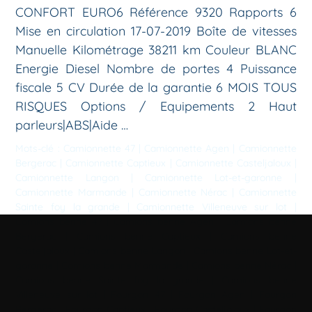
CONFORT EURO6 Référence 9320 Rapports 6
Mise en circulation 17-07-2019 Boîte de vitesses
Manuelle Kilométrage 38211 km Couleur BLANC
Energie Diesel Nombre de portes 4 Puissance
fiscale 5 CV Durée de la garantie 6 MOIS TOUS
RISQUES Options / Equipements 2 Haut
parleurs|ABS|Aide …
Mots-clé :
Camionnette 47
|
Camionnette Agen
|
Camionnette
Bergerac
|
Camionnette Captieux
|
Camionnette Casteljaloux
|
Camionnette Langon
|
Camionnette Lot-et-garonne
|
Camionnette Marmande
|
Camionnette Nérac
|
Camionnette
Sainte foy la grande
|
Camionnette Villeneuve sur lot
|
Camions benne 47
|
Camions benne Agen
|
Camions benne
Bergerac
|
Camions benne Captieux
|
Camions benne
Casteljaloux
|
Camions benne Langon
|
Camions benne Lot-et-
garonne
|
Camions benne Marmande
|
Camions benne Nérac
|
Camions benne Sainte foy la grande
|
Camions benne
Villeneuve sur lot
|
Fourgon 47
|
Fourgon Agen
|
Fourgon
Bergerac
|
Fourgon Captieux
|
Fourgon Casteljaloux
|
Fourgon