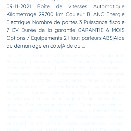
09-11-2021 Boîte de vitesses Automatique
Kilométrage 29700 km Couleur BLANC Energie
Electrique Nombre de portes 3 Puissance fiscale
7 CV Durée de la garantie GARANTIE 6 MOIS
Options / Equipements 2 Haut parleurs|ABS|Aide
au démarrage en côte|Aide au …
Mots-clé :
Camionnette 47
|
Camionnette Agen
|
Camionnette
Bergerac
|
Camionnette Captieux
|
Camionnette Casteljaloux
|
Camionnette Langon
|
Camionnette Lot-et-garonne
|
Camionnette Marmande
|
Camionnette Nérac
|
Camionnette
Sainte foy la grande
|
Camionnette Villeneuve sur lot
|
Camions benne 47
|
Camions benne Agen
|
Camions benne
Bergerac
|
Camions benne Captieux
|
Camions benne
Casteljaloux
|
Camions benne Langon
|
Camions benne Lot-et-
garonne
|
Camions benne Marmande
|
Camions benne Nérac
|
Camions benne Sainte foy la grande
|
Camions benne
Villeneuve sur lot
|
Fourgon 47
|
Fourgon Agen
|
Fourgon
Bergerac
|
Fourgon Captieux
|
Fourgon Casteljaloux
|
Fourgon
Langon
|
Fourgon Lot-et-garonne
|
Fourgon Marmande
|