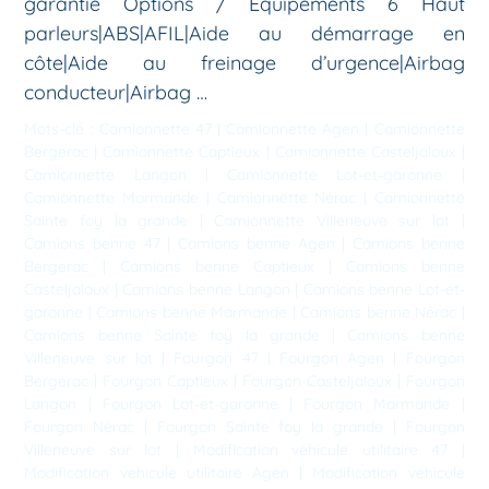
garantie Options / Equipements 6 Haut
parleurs|ABS|AFIL|Aide au démarrage en
côte|Aide au freinage d’urgence|Airbag
conducteur|Airbag …
Mots-clé :
Camionnette 47
|
Camionnette Agen
|
Camionnette
Bergerac
|
Camionnette Captieux
|
Camionnette Casteljaloux
|
Camionnette Langon
|
Camionnette Lot-et-garonne
|
Camionnette Marmande
|
Camionnette Nérac
|
Camionnette
Sainte foy la grande
|
Camionnette Villeneuve sur lot
|
Camions benne 47
|
Camions benne Agen
|
Camions benne
Bergerac
|
Camions benne Captieux
|
Camions benne
Casteljaloux
|
Camions benne Langon
|
Camions benne Lot-et-
garonne
|
Camions benne Marmande
|
Camions benne Nérac
|
Camions benne Sainte foy la grande
|
Camions benne
Villeneuve sur lot
|
Fourgon 47
|
Fourgon Agen
|
Fourgon
Bergerac
|
Fourgon Captieux
|
Fourgon Casteljaloux
|
Fourgon
Langon
|
Fourgon Lot-et-garonne
|
Fourgon Marmande
|
Fourgon Nérac
|
Fourgon Sainte foy la grande
|
Fourgon
Villeneuve sur lot
|
Modification véhicule utilitaire 47
|
Modification véhicule utilitaire Agen
|
Modification véhicule