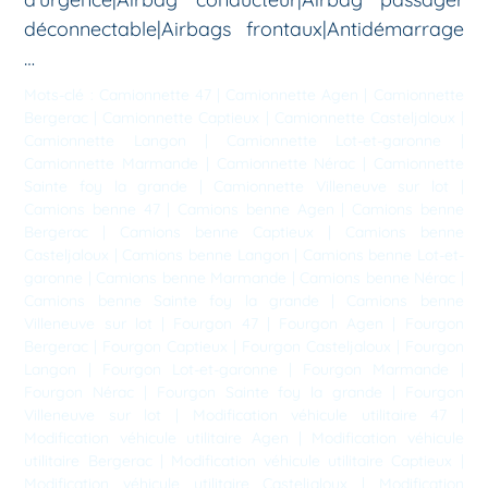
déconnectable|Airbags frontaux|Antidémarrage
…
Mots-clé :
Camionnette 47
|
Camionnette Agen
|
Camionnette
Bergerac
|
Camionnette Captieux
|
Camionnette Casteljaloux
|
Camionnette Langon
|
Camionnette Lot-et-garonne
|
Camionnette Marmande
|
Camionnette Nérac
|
Camionnette
Sainte foy la grande
|
Camionnette Villeneuve sur lot
|
Camions benne 47
|
Camions benne Agen
|
Camions benne
Bergerac
|
Camions benne Captieux
|
Camions benne
Casteljaloux
|
Camions benne Langon
|
Camions benne Lot-et-
garonne
|
Camions benne Marmande
|
Camions benne Nérac
|
Camions benne Sainte foy la grande
|
Camions benne
Villeneuve sur lot
|
Fourgon 47
|
Fourgon Agen
|
Fourgon
Bergerac
|
Fourgon Captieux
|
Fourgon Casteljaloux
|
Fourgon
Langon
|
Fourgon Lot-et-garonne
|
Fourgon Marmande
|
Fourgon Nérac
|
Fourgon Sainte foy la grande
|
Fourgon
Villeneuve sur lot
|
Modification véhicule utilitaire 47
|
Modification véhicule utilitaire Agen
|
Modification véhicule
utilitaire Bergerac
|
Modification véhicule utilitaire Captieux
|
Modification véhicule utilitaire Casteljaloux
|
Modification