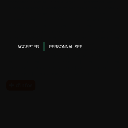
Modification véhicule utilitaire Agen
|
Modification véhicule
utilitaire Bergerac
|
Modification véhicule utilitaire Captieux
|
Modification véhicule utilitaire Casteljaloux
|
Modification
véhicule utilitaire Langon
|
Modification véhicule utilitaire Lot-
et-garonne
|
Modification véhicule utilitaire Marmande
|
Modification véhicule utilitaire Nérac
|
Modification véhicule
utilitaire Sainte foy la grande
|
Modification véhicule utilitaire
Villeneuve sur lot
|
Véhicule utilitaire 47
|
Véhicule utilitaire
ACCEPTER
PERSONNALISER
Agen
|
Véhicule utilitaire Bergerac
|
Véhicule utilitaire Captieux
|
Véhicule utilitaire Casteljaloux
|
Véhicule utilitaire Langon
|
Véhicule utilitaire Lot-et-garonne
|
Véhicule utilitaire
Marmande
|
Véhicule utilitaire Nérac
|
Véhicule utilitaire Sainte
foy la grande
|
Véhicule utilitaire Villeneuve sur lot
d’infos