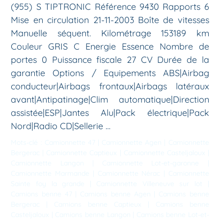
(955) S TIPTRONIC Référence 9430 Rapports 6
Mise en circulation 21-11-2003 Boîte de vitesses
Manuelle séquent. Kilométrage 153189 km
Couleur GRIS C Energie Essence Nombre de
portes 0 Puissance fiscale 27 CV Durée de la
garantie Options / Equipements ABS|Airbag
conducteur|Airbags frontaux|Airbags latéraux
avant|Antipatinage|Clim automatique|Direction
assistée|ESP|Jantes Alu|Pack électrique|Pack
Nord|Radio CD|Sellerie …
Mots-clé :
Camionnette 47
|
Camionnette Agen
|
Camionnette
Bergerac
|
Camionnette Captieux
|
Camionnette Casteljaloux
|
Camionnette Langon
|
Camionnette Lot-et-garonne
|
Camionnette Marmande
|
Camionnette Nérac
|
Camionnette
Sainte foy la grande
|
Camionnette Villeneuve sur lot
|
Camions benne 47
|
Camions benne Agen
|
Camions benne
Bergerac
|
Camions benne Captieux
|
Camions benne
Casteljaloux
|
Camions benne Langon
|
Camions benne Lot-et-