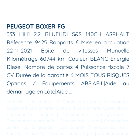
PEUGEOT BOXER FG
333 L1H1 2.2 BLUEHDI S&S 140CH ASPHALT
Référence 9425 Rapports 6 Mise en circulation
22-11-2021 Boîte de vitesses Manuelle
Kilométrage 60744 km Couleur BLANC Energie
Diesel Nombre de portes 4 Puissance fiscale 7
CV Durée de la garantie 6 MOIS TOUS RISQUES
Options / Equipements ABS|AFIL|Aide au
démarrage en côte|Aide …
Mots-clé :
Camionnette 47
|
Camionnette Agen
|
Camionnette
Bergerac
|
Camionnette Captieux
|
Camionnette Casteljaloux
|
Camionnette Langon
|
Camionnette Lot-et-garonne
|
Camionnette Marmande
|
Camionnette Nérac
|
Camionnette
Sainte foy la grande
|
Camionnette Villeneuve sur lot
|
Camions benne 47
|
Camions benne Agen
|
Camions benne