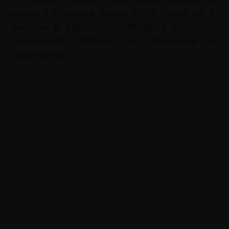
portes 1 Puissance fiscale 5 CV Durée de la
garantie 6 MOIS TOUS RISQUES Options /
Equipements ABS|Aide au démarrage en
côte|Aide au …
Mots-clé :
Camionnette 47
|
Camionnette Agen
|
Camionnette
Bergerac
|
Camionnette Captieux
|
Camionnette Casteljaloux
|
Camionnette Langon
|
Camionnette Lot-et-garonne
|
Camionnette Marmande
|
Camionnette Nérac
|
Camionnette
Sainte foy la grande
|
Camionnette Villeneuve sur lot
|
Camions benne 47
|
Camions benne Agen
|
Camions benne
Bergerac
|
Camions benne Captieux
|
Camions benne
Casteljaloux
|
Camions benne Langon
|
Camions benne Lot-et-
garonne
|
Camions benne Marmande
|
Camions benne Nérac
|
Camions benne Sainte foy la grande
|
Camions benne
Villeneuve sur lot
|
Fourgon 47
|
Fourgon Agen
|
Fourgon
Bergerac
|
Fourgon Captieux
|
Fourgon Casteljaloux
|
Fourgon
Langon
|
Fourgon Lot-et-garonne
|
Fourgon Marmande
|
Fourgon Nérac
|
Fourgon Sainte foy la grande
|
Fourgon
Villeneuve sur lot
|
Modification véhicule utilitaire 47
|