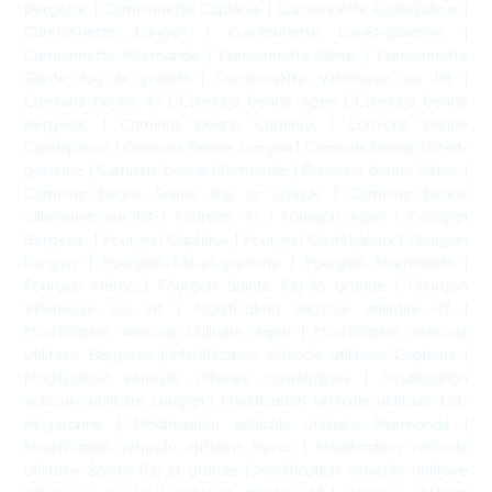
Bergerac
|
Camionnette Captieux
|
Camionnette Casteljaloux
|
Camionnette Langon
|
Camionnette Lot-et-garonne
|
Camionnette Marmande
|
Camionnette Nérac
|
Camionnette
Sainte foy la grande
|
Camionnette Villeneuve sur lot
|
Camions benne 47
|
Camions benne Agen
|
Camions benne
Bergerac
|
Camions benne Captieux
|
Camions benne
Casteljaloux
|
Camions benne Langon
|
Camions benne Lot-et-
garonne
|
Camions benne Marmande
|
Camions benne Nérac
|
Camions benne Sainte foy la grande
|
Camions benne
Villeneuve sur lot
|
Fourgon 47
|
Fourgon Agen
|
Fourgon
Bergerac
|
Fourgon Captieux
|
Fourgon Casteljaloux
|
Fourgon
Langon
|
Fourgon Lot-et-garonne
|
Fourgon Marmande
|
Fourgon Nérac
|
Fourgon Sainte foy la grande
|
Fourgon
Villeneuve sur lot
|
Modification véhicule utilitaire 47
|
Modification véhicule utilitaire Agen
|
Modification véhicule
utilitaire Bergerac
|
Modification véhicule utilitaire Captieux
|
Modification véhicule utilitaire Casteljaloux
|
Modification
véhicule utilitaire Langon
|
Modification véhicule utilitaire Lot-
et-garonne
|
Modification véhicule utilitaire Marmande
|
Modification véhicule utilitaire Nérac
|
Modification véhicule
utilitaire Sainte foy la grande
|
Modification véhicule utilitaire