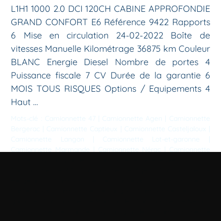
L1H1 1000 2.0 DCI 120CH CABINE APPROFONDIE
GRAND CONFORT E6 Référence 9422 Rapports
6 Mise en circulation 24-02-2022 Boîte de
vitesses Manuelle Kilométrage 36875 km Couleur
BLANC Energie Diesel Nombre de portes 4
Puissance fiscale 7 CV Durée de la garantie 6
MOIS TOUS RISQUES Options / Equipements 4
Haut …
Mots-clé :
Camionnette 47
|
Camionnette Agen
|
Camionnette
Bergerac
|
Camionnette Captieux
|
Camionnette Casteljaloux
|
Camionnette Langon
|
Camionnette Lot-et-garonne
|
Camionnette Marmande
|
Camionnette Nérac
|
Camionnette
Sainte foy la grande
|
Camionnette Villeneuve sur lot
|
Camions benne 47
|
Camions benne Agen
|
Camions benne
Bergerac
|
Camions benne Captieux
|
Camions benne
Casteljaloux
|
Camions benne Langon
|
Camions benne Lot-et-
garonne
|
Camions benne Marmande
|
Camions benne Nérac
|
Camions benne Sainte foy la grande
|
Camions benne