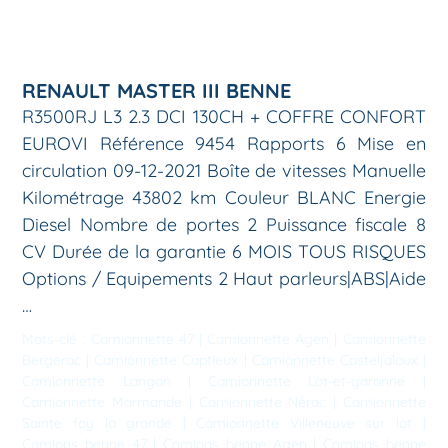
RENAULT MASTER III BENNE
R3500RJ L3 2.3 DCI 130CH + COFFRE CONFORT
EUROVI Référence 9454 Rapports 6 Mise en
circulation 09-12-2021 Boîte de vitesses Manuelle
Kilométrage 43802 km Couleur BLANC Energie
Diesel Nombre de portes 2 Puissance fiscale 8
CV Durée de la garantie 6 MOIS TOUS RISQUES
Options / Equipements 2 Haut parleurs|ABS|Aide
…
Mots-clé :
Camionnette 47
|
Camionnette Agen
|
Camionnette
Bergerac
|
Camionnette Captieux
|
Camionnette Casteljaloux
|
Camionnette Langon
|
Camionnette Lot-et-garonne
|
Camionnette Marmande
|
Camionnette Nérac
|
Camionnette
Sainte foy la grande
|
Camionnette Villeneuve sur lot
|
Camions benne 47
|
Camions benne Agen
|
Camions benne