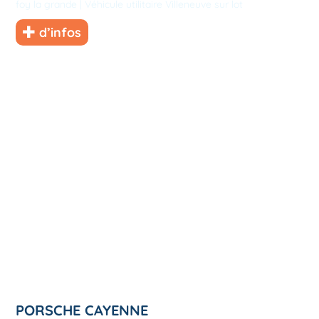
foy la grande
|
Véhicule utilitaire Villeneuve sur lot
d’infos
PORSCHE CAYENNE