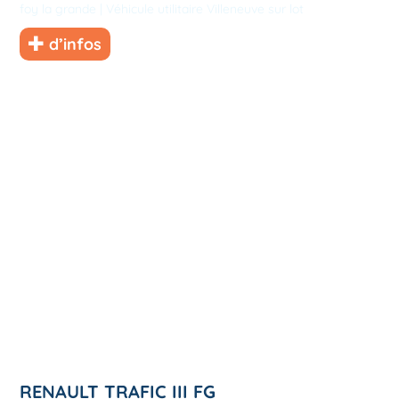
foy la grande
|
Véhicule utilitaire Villeneuve sur lot
d’infos
RENAULT TRAFIC III FG