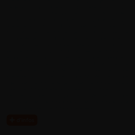
Villeneuve sur lot
|
Fourgon 47
|
Fourgon Agen
|
Fourgon
Bergerac
|
Fourgon Captieux
|
Fourgon Casteljaloux
|
Fourgon
Langon
|
Fourgon Lot-et-garonne
|
Fourgon Marmande
|
Fourgon Nérac
|
Fourgon Sainte foy la grande
|
Fourgon
Villeneuve sur lot
|
Modification véhicule utilitaire 47
|
Modification véhicule utilitaire Agen
|
Modification véhicule
utilitaire Bergerac
|
Modification véhicule utilitaire Captieux
|
Modification véhicule utilitaire Casteljaloux
|
Modification
véhicule utilitaire Langon
|
Modification véhicule utilitaire Lot-
et-garonne
|
Modification véhicule utilitaire Marmande
|
Modification véhicule utilitaire Nérac
|
Modification véhicule
utilitaire Sainte foy la grande
|
Modification véhicule utilitaire
Villeneuve sur lot
|
Véhicule utilitaire 47
|
Véhicule utilitaire
Agen
|
Véhicule utilitaire Bergerac
|
Véhicule utilitaire Captieux
|
Véhicule utilitaire Casteljaloux
|
Véhicule utilitaire Langon
|
Véhicule utilitaire Lot-et-garonne
|
Véhicule utilitaire
Marmande
|
Véhicule utilitaire Nérac
|
Véhicule utilitaire Sainte
foy la grande
|
Véhicule utilitaire Villeneuve sur lot
d’infos