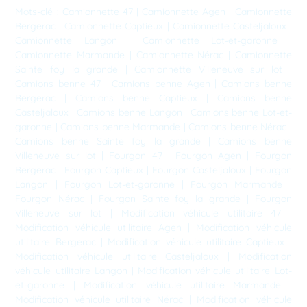
Mots-clé :
Camionnette 47
|
Camionnette Agen
|
Camionnette
Bergerac
|
Camionnette Captieux
|
Camionnette Casteljaloux
|
Camionnette Langon
|
Camionnette Lot-et-garonne
|
Camionnette Marmande
|
Camionnette Nérac
|
Camionnette
Sainte foy la grande
|
Camionnette Villeneuve sur lot
|
Camions benne 47
|
Camions benne Agen
|
Camions benne
Bergerac
|
Camions benne Captieux
|
Camions benne
Casteljaloux
|
Camions benne Langon
|
Camions benne Lot-et-
garonne
|
Camions benne Marmande
|
Camions benne Nérac
|
Camions benne Sainte foy la grande
|
Camions benne
Villeneuve sur lot
|
Fourgon 47
|
Fourgon Agen
|
Fourgon
Bergerac
|
Fourgon Captieux
|
Fourgon Casteljaloux
|
Fourgon
Langon
|
Fourgon Lot-et-garonne
|
Fourgon Marmande
|
Fourgon Nérac
|
Fourgon Sainte foy la grande
|
Fourgon
Villeneuve sur lot
|
Modification véhicule utilitaire 47
|
Modification véhicule utilitaire Agen
|
Modification véhicule
utilitaire Bergerac
|
Modification véhicule utilitaire Captieux
|
Modification véhicule utilitaire Casteljaloux
|
Modification
véhicule utilitaire Langon
|
Modification véhicule utilitaire Lot-
et-garonne
|
Modification véhicule utilitaire Marmande
|
Modification véhicule utilitaire Nérac
|
Modification véhicule