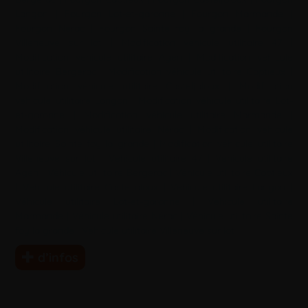
Langon
|
Fourgon Lot-et-garonne
|
Fourgon Marmande
|
Fourgon Nérac
|
Fourgon Sainte foy la grande
|
Fourgon
Villeneuve sur lot
|
Modification véhicule utilitaire 47
|
Modification véhicule utilitaire Agen
|
Modification véhicule
utilitaire Bergerac
|
Modification véhicule utilitaire Captieux
|
Modification véhicule utilitaire Casteljaloux
|
Modification
véhicule utilitaire Langon
|
Modification véhicule utilitaire Lot-
et-garonne
|
Modification véhicule utilitaire Marmande
|
Modification véhicule utilitaire Nérac
|
Modification véhicule
utilitaire Sainte foy la grande
|
Modification véhicule utilitaire
Villeneuve sur lot
|
Véhicule utilitaire 47
|
Véhicule utilitaire
Agen
|
Véhicule utilitaire Bergerac
|
Véhicule utilitaire Captieux
|
Véhicule utilitaire Casteljaloux
|
Véhicule utilitaire Langon
|
Véhicule utilitaire Lot-et-garonne
|
Véhicule utilitaire
Marmande
|
Véhicule utilitaire Nérac
|
Véhicule utilitaire Sainte
foy la grande
|
Véhicule utilitaire Villeneuve sur lot
d’infos