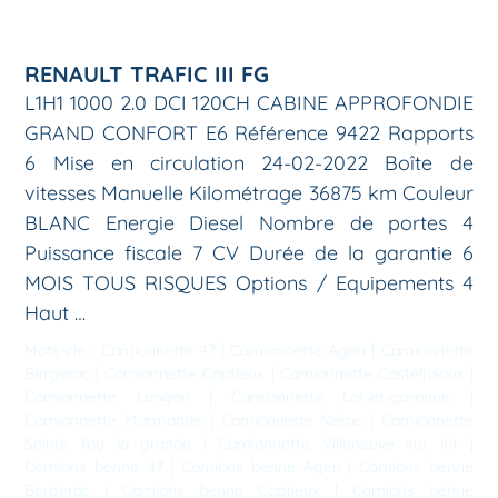
RENAULT TRAFIC III FG
L1H1 1000 2.0 DCI 120CH CABINE APPROFONDIE
GRAND CONFORT E6 Référence 9422 Rapports
6 Mise en circulation 24-02-2022 Boîte de
vitesses Manuelle Kilométrage 36875 km Couleur
BLANC Energie Diesel Nombre de portes 4
Puissance fiscale 7 CV Durée de la garantie 6
MOIS TOUS RISQUES Options / Equipements 4
Haut …
Mots-clé :
Camionnette 47
|
Camionnette Agen
|
Camionnette
Bergerac
|
Camionnette Captieux
|
Camionnette Casteljaloux
|
Camionnette Langon
|
Camionnette Lot-et-garonne
|
Camionnette Marmande
|
Camionnette Nérac
|
Camionnette
Sainte foy la grande
|
Camionnette Villeneuve sur lot
|
Camions benne 47
|
Camions benne Agen
|
Camions benne
Bergerac
|
Camions benne Captieux
|
Camions benne