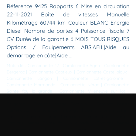
Référence 9425 Rapports 6 Mise en circulation
22-11-2021 Boîte de vitesses Manuelle
Kilométrage 60744 km Couleur BLANC Energie
Diesel Nombre de portes 4 Puissance fiscale 7
CV Durée de la garantie 6 MOIS TOUS RISQUES
Options / Equipements ABS|AFIL|Aide au
démarrage en côte|Aide …
Mots-clé :
Camionnette 47
|
Camionnette Agen
|
Camionnette
Bergerac
|
Camionnette Captieux
|
Camionnette Casteljaloux
|
Camionnette Langon
|
Camionnette Lot-et-garonne
|
Camionnette Marmande
|
Camionnette Nérac
|
Camionnette
Sainte foy la grande
|
Camionnette Villeneuve sur lot
|
Camions benne 47
|
Camions benne Agen
|
Camions benne
Bergerac
|
Camions benne Captieux
|
Camions benne
Casteljaloux
|
Camions benne Langon
|
Camions benne Lot-et-
garonne
|
Camions benne Marmande
|
Camions benne Nérac
|
Camions benne Sainte foy la grande
|
Camions benne
Villeneuve sur lot
|
Fourgon 47
|
Fourgon Agen
|
Fourgon
Bergerac
|
Fourgon Captieux
|
Fourgon Casteljaloux
|
Fourgon