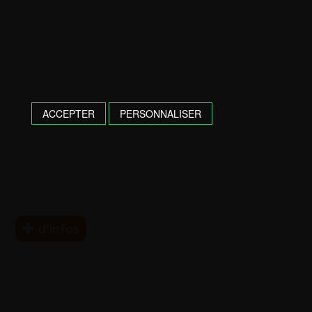
Villeneuve sur lot
|
Modification véhicule utilitaire 47
|
Modification véhicule utilitaire Agen
|
Modification véhicule
utilitaire Bergerac
|
Modification véhicule utilitaire Captieux
|
Modification véhicule utilitaire Casteljaloux
|
Modification
véhicule utilitaire Langon
|
Modification véhicule utilitaire Lot-
et-garonne
|
Modification véhicule utilitaire Marmande
|
Modification véhicule utilitaire Nérac
|
Modification véhicule
ACCEPTER
PERSONNALISER
utilitaire Sainte foy la grande
|
Modification véhicule utilitaire
Villeneuve sur lot
|
Véhicule utilitaire 47
|
Véhicule utilitaire
Agen
|
Véhicule utilitaire Bergerac
|
Véhicule utilitaire Captieux
|
Véhicule utilitaire Casteljaloux
|
Véhicule utilitaire Langon
|
Véhicule utilitaire Lot-et-garonne
|
Véhicule utilitaire
Marmande
|
Véhicule utilitaire Nérac
|
Véhicule utilitaire Sainte
foy la grande
|
Véhicule utilitaire Villeneuve sur lot
d’infos