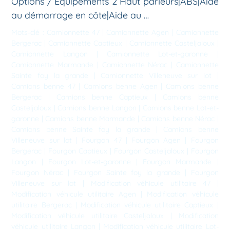
Options / Equipements 2 Haut parleurs|ABS|Aide
au démarrage en côte|Aide au …
Mots-clé :
Camionnette 47
|
Camionnette Agen
|
Camionnette
Bergerac
|
Camionnette Captieux
|
Camionnette Casteljaloux
|
Camionnette Langon
|
Camionnette Lot-et-garonne
|
Camionnette Marmande
|
Camionnette Nérac
|
Camionnette
Sainte foy la grande
|
Camionnette Villeneuve sur lot
|
Camions benne 47
|
Camions benne Agen
|
Camions benne
Bergerac
|
Camions benne Captieux
|
Camions benne
Casteljaloux
|
Camions benne Langon
|
Camions benne Lot-et-
garonne
|
Camions benne Marmande
|
Camions benne Nérac
|
Camions benne Sainte foy la grande
|
Camions benne
Villeneuve sur lot
|
Fourgon 47
|
Fourgon Agen
|
Fourgon
Bergerac
|
Fourgon Captieux
|
Fourgon Casteljaloux
|
Fourgon
Langon
|
Fourgon Lot-et-garonne
|
Fourgon Marmande
|
Fourgon Nérac
|
Fourgon Sainte foy la grande
|
Fourgon
Villeneuve sur lot
|
Modification véhicule utilitaire 47
|
Modification véhicule utilitaire Agen
|
Modification véhicule
utilitaire Bergerac
|
Modification véhicule utilitaire Captieux
|
Modification véhicule utilitaire Casteljaloux
|
Modification
véhicule utilitaire Langon
|
Modification véhicule utilitaire Lot-