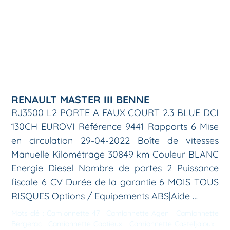
RENAULT MASTER III BENNE
RJ3500 L2 PORTE A FAUX COURT 2.3 BLUE DCI
130CH EUROVI Référence 9441 Rapports 6 Mise
en circulation 29-04-2022 Boîte de vitesses
Manuelle Kilométrage 30849 km Couleur BLANC
Energie Diesel Nombre de portes 2 Puissance
fiscale 6 CV Durée de la garantie 6 MOIS TOUS
RISQUES Options / Equipements ABS|Aide …
Mots-clé :
Camionnette 47
|
Camionnette Agen
|
Camionnette
Bergerac
|
Camionnette Captieux
|
Camionnette Casteljaloux
|