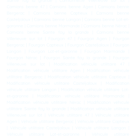
Sainte foy la grande
|
Camionnette Villeneuve sur lot
|
Camions benne 47
|
Camions benne Agen
|
Camions benne
Bergerac
|
Camions benne Captieux
|
Camions benne
Casteljaloux
|
Camions benne Langon
|
Camions benne Lot-et-
garonne
|
Camions benne Marmande
|
Camions benne Nérac
|
Camions benne Sainte foy la grande
|
Camions benne
Villeneuve sur lot
|
Fourgon 47
|
Fourgon Agen
|
Fourgon
Bergerac
|
Fourgon Captieux
|
Fourgon Casteljaloux
|
Fourgon
Langon
|
Fourgon Lot-et-garonne
|
Fourgon Marmande
|
Fourgon Nérac
|
Fourgon Sainte foy la grande
|
Fourgon
Villeneuve sur lot
|
Modification véhicule utilitaire 47
|
Modification véhicule utilitaire Agen
|
Modification véhicule
utilitaire Bergerac
|
Modification véhicule utilitaire Captieux
|
Modification véhicule utilitaire Casteljaloux
|
Modification
véhicule utilitaire Langon
|
Modification véhicule utilitaire Lot-
et-garonne
|
Modification véhicule utilitaire Marmande
|
Modification véhicule utilitaire Nérac
|
Modification véhicule
utilitaire Sainte foy la grande
|
Modification véhicule utilitaire
Villeneuve sur lot
|
Véhicule utilitaire 47
|
Véhicule utilitaire
Agen
|
Véhicule utilitaire Bergerac
|
Véhicule utilitaire Captieux
|
Véhicule utilitaire Casteljaloux
|
Véhicule utilitaire Langon
|
Véhicule utilitaire Lot-et-garonne
|
Véhicule utilitaire