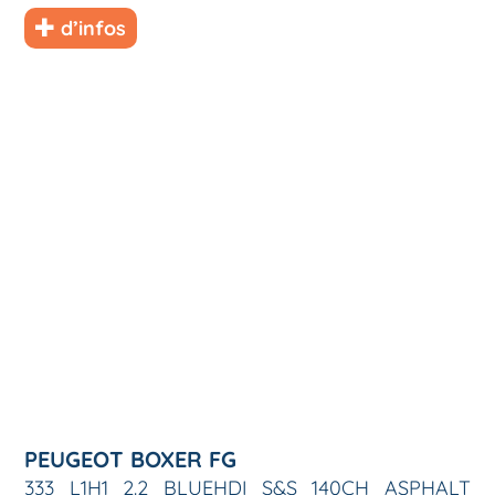
d’infos
PEUGEOT BOXER FG
333 L1H1 2.2 BLUEHDI S&S 140CH ASPHALT