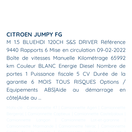
CITROEN JUMPY FG
M 1.5 BLUEHDI 120CH S&S DRIVER Référence
9440 Rapports 6 Mise en circulation 09-02-2022
Boîte de vitesses Manuelle Kilométrage 65992
km Couleur BLANC Energie Diesel Nombre de
portes 1 Puissance fiscale 5 CV Durée de la
garantie 6 MOIS TOUS RISQUES Options /
Equipements ABS|Aide au démarrage en
côte|Aide au …
Mots-clé :
Camionnette 47
|
Camionnette Agen
|
Camionnette
Bergerac
|
Camionnette Captieux
|
Camionnette Casteljaloux
|
Camionnette Langon
|
Camionnette Lot-et-garonne
|
Camionnette Marmande
|
Camionnette Nérac
|
Camionnette