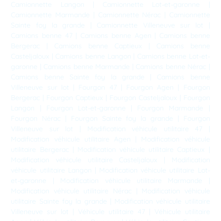
Camionnette Langon
|
Camionnette Lot-et-garonne
|
Camionnette Marmande
|
Camionnette Nérac
|
Camionnette
Sainte foy la grande
|
Camionnette Villeneuve sur lot
|
Camions benne 47
|
Camions benne Agen
|
Camions benne
Bergerac
|
Camions benne Captieux
|
Camions benne
Casteljaloux
|
Camions benne Langon
|
Camions benne Lot-et-
garonne
|
Camions benne Marmande
|
Camions benne Nérac
|
Camions benne Sainte foy la grande
|
Camions benne
Villeneuve sur lot
|
Fourgon 47
|
Fourgon Agen
|
Fourgon
Bergerac
|
Fourgon Captieux
|
Fourgon Casteljaloux
|
Fourgon
Langon
|
Fourgon Lot-et-garonne
|
Fourgon Marmande
|
Fourgon Nérac
|
Fourgon Sainte foy la grande
|
Fourgon
Villeneuve sur lot
|
Modification véhicule utilitaire 47
|
Modification véhicule utilitaire Agen
|
Modification véhicule
utilitaire Bergerac
|
Modification véhicule utilitaire Captieux
|
Modification véhicule utilitaire Casteljaloux
|
Modification
véhicule utilitaire Langon
|
Modification véhicule utilitaire Lot-
et-garonne
|
Modification véhicule utilitaire Marmande
|
Modification véhicule utilitaire Nérac
|
Modification véhicule
utilitaire Sainte foy la grande
|
Modification véhicule utilitaire
Villeneuve sur lot
|
Véhicule utilitaire 47
|
Véhicule utilitaire