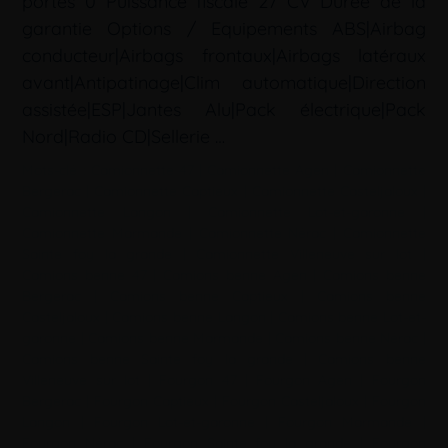
portes 0 Puissance fiscale 27 CV Durée de la
garantie Options / Equipements ABS|Airbag
conducteur|Airbags frontaux|Airbags latéraux
avant|Antipatinage|Clim automatique|Direction
assistée|ESP|Jantes Alu|Pack électrique|Pack
Nord|Radio CD|Sellerie …
Mots-clé :
Camionnette 47
|
Camionnette Agen
|
Camionnette
Bergerac
|
Camionnette Captieux
|
Camionnette Casteljaloux
|
Camionnette Langon
|
Camionnette Lot-et-garonne
|
Camionnette Marmande
|
Camionnette Nérac
|
Camionnette
Sainte foy la grande
|
Camionnette Villeneuve sur lot
|
Camions benne 47
|
Camions benne Agen
|
Camions benne
Bergerac
|
Camions benne Captieux
|
Camions benne
Casteljaloux
|
Camions benne Langon
|
Camions benne Lot-et-
garonne
|
Camions benne Marmande
|
Camions benne Nérac
|
Camions benne Sainte foy la grande
|
Camions benne
Villeneuve sur lot
|
Fourgon 47
|
Fourgon Agen
|
Fourgon
Bergerac
|
Fourgon Captieux
|
Fourgon Casteljaloux
|
Fourgon
Langon
|
Fourgon Lot-et-garonne
|
Fourgon Marmande
|
Fourgon Nérac
|
Fourgon Sainte foy la grande
|
Fourgon