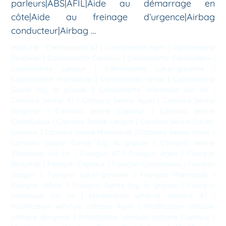
parleurs|ABS|AFIL|Aide au démarrage en
côte|Aide au freinage d’urgence|Airbag
conducteur|Airbag …
Mots-clé :
Camionnette 47
|
Camionnette Agen
|
Camionnette
Bergerac
|
Camionnette Captieux
|
Camionnette Casteljaloux
|
Camionnette Langon
|
Camionnette Lot-et-garonne
|
Camionnette Marmande
|
Camionnette Nérac
|
Camionnette
Sainte foy la grande
|
Camionnette Villeneuve sur lot
|
Camions benne 47
|
Camions benne Agen
|
Camions benne
Bergerac
|
Camions benne Captieux
|
Camions benne
Casteljaloux
|
Camions benne Langon
|
Camions benne Lot-et-
garonne
|
Camions benne Marmande
|
Camions benne Nérac
|
Camions benne Sainte foy la grande
|
Camions benne
Villeneuve sur lot
|
Fourgon 47
|
Fourgon Agen
|
Fourgon
Bergerac
|
Fourgon Captieux
|
Fourgon Casteljaloux
|
Fourgon
Langon
|
Fourgon Lot-et-garonne
|
Fourgon Marmande
|
Fourgon Nérac
|
Fourgon Sainte foy la grande
|
Fourgon
Villeneuve sur lot
|
Modification véhicule utilitaire 47
|
Modification véhicule utilitaire Agen
|
Modification véhicule
utilitaire Bergerac
|
Modification véhicule utilitaire Captieux
|