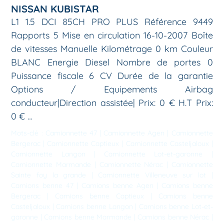
NISSAN KUBISTAR
L1 1.5 DCI 85CH PRO PLUS Référence 9449
Rapports 5 Mise en circulation 16-10-2007 Boîte
de vitesses Manuelle Kilométrage 0 km Couleur
BLANC Energie Diesel Nombre de portes 0
Puissance fiscale 6 CV Durée de la garantie
Options / Equipements Airbag
conducteur|Direction assistée| Prix: 0 € H.T Prix:
0 € …
Mots-clé :
Camionnette 47
|
Camionnette Agen
|
Camionnette
Bergerac
|
Camionnette Captieux
|
Camionnette Casteljaloux
|
Camionnette Langon
|
Camionnette Lot-et-garonne
|
Camionnette Marmande
|
Camionnette Nérac
|
Camionnette
Sainte foy la grande
|
Camionnette Villeneuve sur lot
|
Camions benne 47
|
Camions benne Agen
|
Camions benne
Bergerac
|
Camions benne Captieux
|
Camions benne
Casteljaloux
|
Camions benne Langon
|
Camions benne Lot-et-
garonne
|
Camions benne Marmande
|
Camions benne Nérac
|