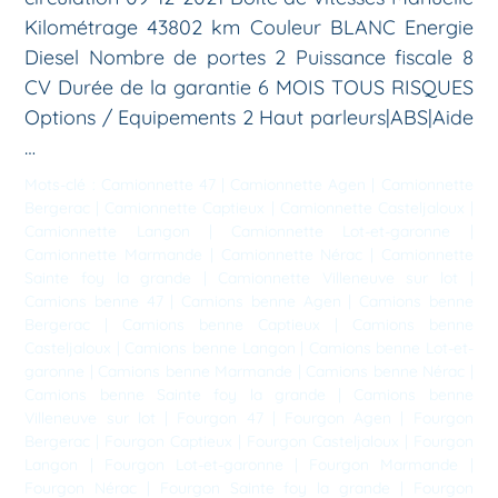
Kilométrage 43802 km Couleur BLANC Energie
Diesel Nombre de portes 2 Puissance fiscale 8
CV Durée de la garantie 6 MOIS TOUS RISQUES
Options / Equipements 2 Haut parleurs|ABS|Aide
…
Mots-clé :
Camionnette 47
|
Camionnette Agen
|
Camionnette
Bergerac
|
Camionnette Captieux
|
Camionnette Casteljaloux
|
Camionnette Langon
|
Camionnette Lot-et-garonne
|
Camionnette Marmande
|
Camionnette Nérac
|
Camionnette
Sainte foy la grande
|
Camionnette Villeneuve sur lot
|
Camions benne 47
|
Camions benne Agen
|
Camions benne
Bergerac
|
Camions benne Captieux
|
Camions benne
Casteljaloux
|
Camions benne Langon
|
Camions benne Lot-et-
garonne
|
Camions benne Marmande
|
Camions benne Nérac
|
Camions benne Sainte foy la grande
|
Camions benne
Villeneuve sur lot
|
Fourgon 47
|
Fourgon Agen
|
Fourgon
Bergerac
|
Fourgon Captieux
|
Fourgon Casteljaloux
|
Fourgon
Langon
|
Fourgon Lot-et-garonne
|
Fourgon Marmande
|
Fourgon Nérac
|
Fourgon Sainte foy la grande
|
Fourgon